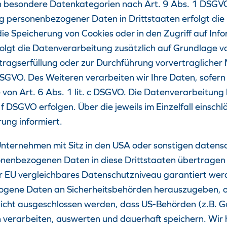
n besondere Datenkategorien nach Art. 9 Abs. 1 DSGVO 
ung personenbezogener Daten in Drittstaaten erfolgt d
 die Speicherung von Cookies oder in den Zugriff auf Inf
folgt die Datenverarbeitung zusätzlich auf Grundlage v
rtragserfüllung oder zur Durchführung vorvertraglicher
DSGVO. Des Weiteren verarbeiten wir Ihre Daten, sofern d
e von Art. 6 Abs. 1 lit. c DSGVO. Die Datenverarbeitun
. f DSGVO erfolgen. Über die jeweils im Einzelfall einsc
ung informiert.
ternehmen mit Sitz in den USA oder sonstigen datensch
sonenbezogenen Daten in diese Drittstaaten übertragen
der EU vergleichbares Datenschutzniveau garantiert werd
gene Daten an Sicherheitsbehörden herauszugeben, oh
nicht ausgeschlossen werden, dass US-Behörden (z.B. G
erarbeiten, auswerten und dauerhaft speichern. Wir h