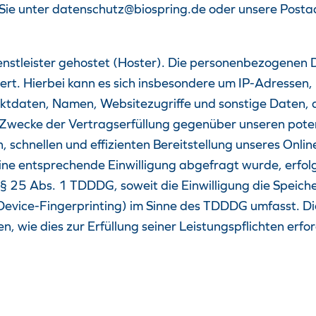
Sie unter datenschutz@biospring.de oder unsere Posta
enstleister gehostet (Hoster). Die personenbezogenen D
ert. Hierbei kann es sich insbesondere um IP-Adressen
daten, Namen, Websitezugriffe und sonstige Daten, d
m Zwecke der Vertragserfüllung gegenüber unseren pote
n, schnellen und effizienten Bereitstellung unseres Onl
 eine entsprechende Einwilligung abgefragt wurde, erfolg
 § 25 Abs. 1 TDDDG, soweit die Einwilligung die Speich
evice-Fingerprinting) im Sinne des TDDDG umfasst. Die 
n, wie dies zur Erfüllung seiner Leistungspflichten erfo